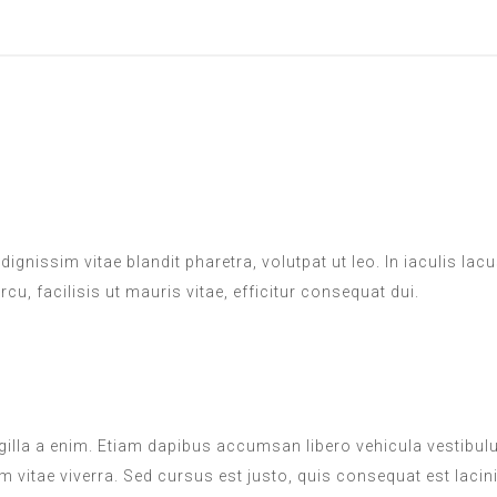
dignissim vitae blandit pharetra, volutpat ut leo. In iaculis lac
u, facilisis ut mauris vitae, efficitur consequat dui.
ngilla a enim. Etiam dapibus accumsan libero vehicula vestibul
m vitae viverra. Sed cursus est justo, quis consequat est lacini