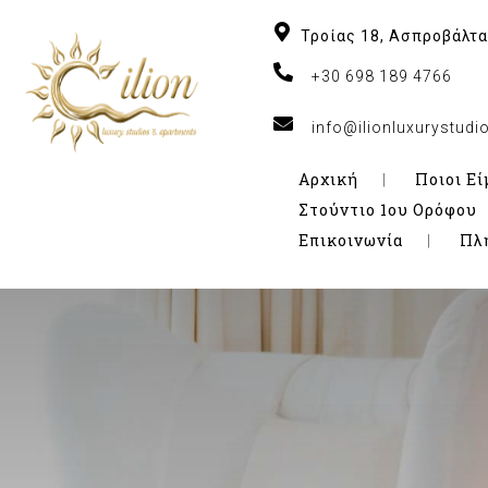
Τροίας 18, Ασπροβάλτα
+30 698 189 4766
info@ilionluxurystud
Αρχική
Ποιοι Εί
Στούντιο 1ου Ορόφου
Επικοινωνία
Πλ