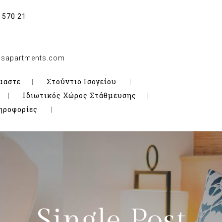
 570 21
iosapartments.com
μαστε
Στούντιο Ισογείου
Ιδιωτικός Χώρος Στάθμευσης
ηροφορίες
Single Post