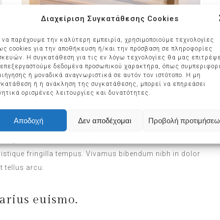
Διαχείριση Συγκατάθεσης Cookies
α να παρέχουμε την καλύτερη εμπειρία, χρησιμοποιούμε τεχνολογίες
ως cookies για την αποθήκευση ή/και την πρόσβαση σε πληροφορίες
σκευών. Η συγκατάθεση για τις εν λόγω τεχνολογίες θα μας επιτρέψ
 επεξεργαστούμε δεδομένα προσωπικού χαρακτήρα, όπως συμπεριφορ
ριήγησης ή μοναδικά αναγνωριστικά σε αυτόν τον ιστότοπο. Η μη
γκατάθεση ή η ανάκληση της συγκατάθεσης, μπορεί να επηρεάσει
νητικά ορισμένες λειτουργίες και δυνατότητες.
DAILY SANITATION
Αποδοχή
Δεν αποδέχομαι
Προβολή προτιμήσεω
met egestas erat dignissim. Sed quis rutrum tellus, sit
na feugiat rutrum. Nam nulla ipsum, venenatis malesuada
 tristique fringilla tempus. Vivamus bibendum nibh in dolor
 tellus arcu.
arius euismo.