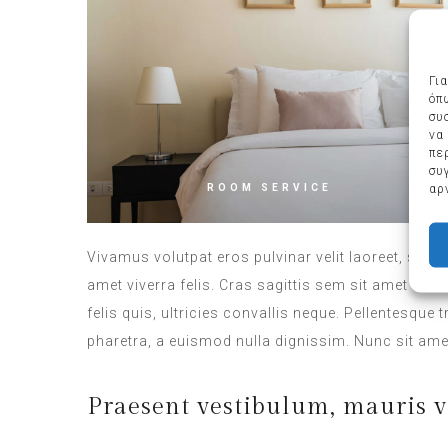
Γι
όπ
συ
να
πε
συ
αρ
ROOM SERVICE
Vivamus volutpat eros pulvinar velit laoreet, sit a
amet viverra felis. Cras sagittis sem sit amet ur
felis quis, ultricies convallis neque. Pellentesque
pharetra, a euismod nulla dignissim. Nunc sit amet
Praesent vestibulum, mauris v