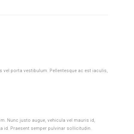
us vel porta vestibulum. Pellentesque ac est iaculis,
um. Nunc justo augue, vehicula vel mauris id,
a id. Praesent semper pulvinar sollicitudin.