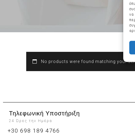
όπ
συ
να
πε
συ
αρ
No products were found matching your sel
Τηλεφωνική Υποστήριξη
24 Ώρες την Ημέρα
+30 698 189 4766