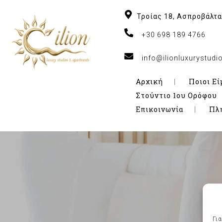
Τροίας 18, Ασπροβάλτα
+30 698 189 4766
info@ilionluxurystud
Αρχική
Ποιοι Εί
Στούντιο 1ου Ορόφου
Επικοινωνία
Πλ
Γι