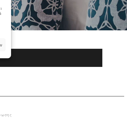
ει
ά
ν
τύωσης