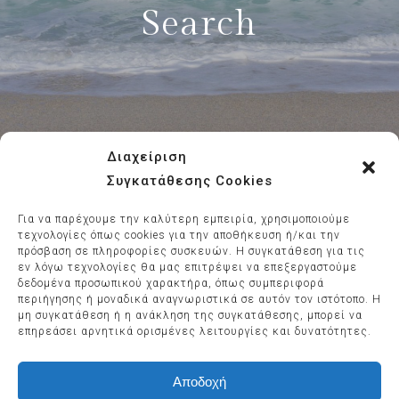
Search
SEARCH
BOOKING
1
2
Διαχείριση
CHECKOUT
THANK YOU
3
4
Συγκατάθεσης Cookies
Για να παρέχουμε την καλύτερη εμπειρία, χρησιμοποιούμε
τεχνολογίες όπως cookies για την αποθήκευση ή/και την
πρόσβαση σε πληροφορίες συσκευών. Η συγκατάθεση για τις
εν λόγω τεχνολογίες θα μας επιτρέψει να επεξεργαστούμε
δεδομένα προσωπικού χαρακτήρα, όπως συμπεριφορά
περιήγησης ή μοναδικά αναγνωριστικά σε αυτόν τον ιστότοπο. Η
All Branches
μη συγκατάθεση ή η ανάκληση της συγκατάθεσης, μπορεί να
επηρεάσει αρνητικά ορισμένες λειτουργίες και δυνατότητες.
CHECK-IN
CHECK-OUT
Αποδοχή
Αυγ
Αυγ