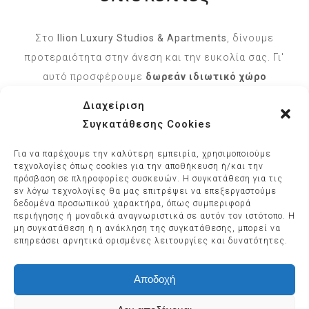
Στο
Ilion Luxury Studios & Apartments
, δίνουμε
προτεραιότητα στην άνεση και την ευκολία σας. Γι'
αυτό προσφέρουμε
δωρεάν ιδιωτικό χώρο
στάθμευσης
για όλους τους επισκέπτες μας.
Διαχείριση
Συγκατάθεσης Cookies
Είτε σχεδιάζετε να εξερευνήσετε τις όμορφες γύρω
Για να παρέχουμε την καλύτερη εμπειρία, χρησιμοποιούμε
περιοχές ή τοπικά αξιοθέατα, είτε απλώς να
τεχνολογίες όπως cookies για την αποθήκευση ή/και την
χαλαρώσετε τις υπέροχες παραλίες, το δωρεάν
πρόσβαση σε πληροφορίες συσκευών. Η συγκατάθεση για τις
εν λόγω τεχνολογίες θα μας επιτρέψει να επεξεργαστούμε
ιδιωτικό μας πάρκινγκ διασφαλίζει ότι το όχημά σας
δεδομένα προσωπικού χαρακτήρα, όπως συμπεριφορά
θα είναι πάντα ασφαλής και προσβάσιμο.
περιήγησης ή μοναδικά αναγνωριστικά σε αυτόν τον ιστότοπο. Η
μη συγκατάθεση ή η ανάκληση της συγκατάθεσης, μπορεί να
επηρεάσει αρνητικά ορισμένες λειτουργίες και δυνατότητες.
Το ολοκαίνουριο ιδιωτικό μας πάρκινγκ διαθέτει
εννέα ευρύχωρες θέσεις, εξασφαλίζοντας ότι κάθε
Αποδοχή
επισκέπτης έχει τον δικό του χώρο.